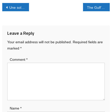
Post
Une solution sous la forme d’un gel du conflit se profile en Ukraine
The Gulf’s Strategic Dilemma
navigation
Leave a Reply
Your email address will not be published.
Required fields are
marked
*
Comment
*
Name
*