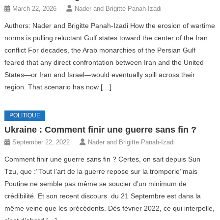
March 22, 2026
Nader and Brigitte Panah-Izadi
Authors: Nader and Brigitte Panah-Izadi How the erosion of wartime
norms is pulling reluctant Gulf states toward the center of the Iran
conflict For decades, the Arab monarchies of the Persian Gulf
feared that any direct confrontation between Iran and the United
States—or Iran and Israel—would eventually spill across their
region. That scenario has now […]
POLITIQUE
Ukraine : Comment finir une guerre sans fin ?
September 22, 2022
Nader and Brigitte Panah-Izadi
Comment finir une guerre sans fin ? Certes, on sait depuis Sun
Tzu, que :’’Tout l’art de la guerre repose sur la tromperie’’mais
Poutine ne semble pas même se soucier d’un minimum de
crédibilité. Et son recent discours du 21 Septembre est dans la
même veine que les précédents. Dès février 2022, ce qui interpelle,