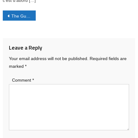
c’est d’abord […]
Post
The Gulf’s Strategic Dilemma
navigation
Leave a Reply
Your email address will not be published.
Required fields are
marked
*
Comment
*