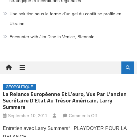
stratégique et incertitudes régionales
Une solution sous la forme d’un gel du conflit se profile en
Ukraine
Encounter with Jim Dine in Venice, BIennale
GÉOPOLITIQUE
La Relance Européenne Et L’euro, Vus Par L’ancien
Secrétaire D’Etat Au Trésor Américain, Larry
Summers
on
September 10, 2011
Comments Off
La
Entretien avec Larry Summers* PLAYDOYER POUR LA
relance
RELANCE