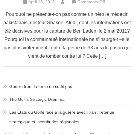
on
April 13, 2013
Comments Off
Mort
Pourquoi ne présente-t-on pas comme un héro le médecin
de
pakistanais, docteur Shakeel Afridi, dont les informations ont
Ben
été décisives pour la capture de Ben Laden, le 2 mai 2011?
Laden,
le
Pourquoi la communauté internationale ne s’insurge-t –elle
double
pas plus violemment contre la peine de 33 ans de prison qui
jeu
vient de tomber contre lui ? Cette […]
du
Pakistan
Guerre Iran, la force ne suffit pas
The Gulf’s Strategic Dilemma
Les États du Golfe face à la guerre avec l’Iran : retenue
stratégique et incertitudes régionales