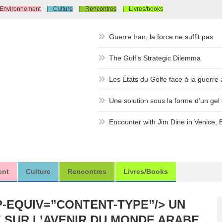
Environnement
Culture
Rencontres
Livres/books
Guerre Iran, la force ne suffit pas
The Gulf’s Strategic Dilemma
Les États du Golfe face à la guerre a
Une solution sous la forme d’un gel d
Encounter with Jim Dine in Venice, 
ent
Culture
Rencontres
Livres/books
-EQUIV=”CONTENT-TYPE”/> UN
 SUR L’AVENIR DU MONDE ARABE