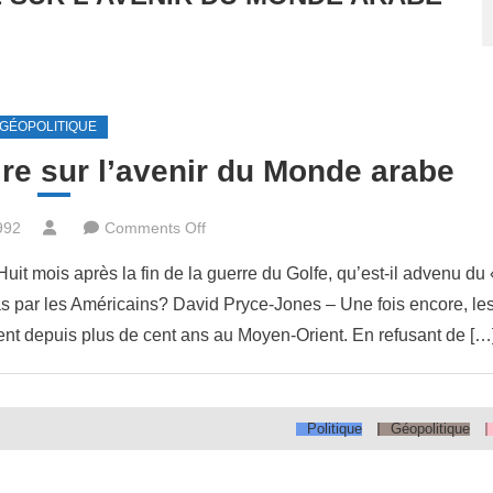
GÉOPOLITIQUE
ire sur l’avenir du Monde arabe
on
992
Comments Off
Un
it mois après la fin de la guerre du Golfe, qu’est-il advenu du 
entretien
as par les Américains? David Pryce-Jones – Une fois encore, le
premonitoire
ent depuis plus de cent ans au Moyen-Orient. En refusant de […
sur
l’avenir
du
Monde
Politique
Géopolitique
arabe