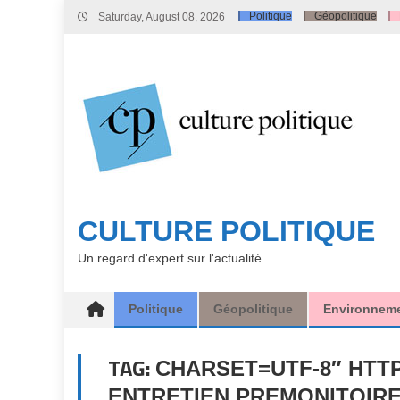
Skip
Politique
Géopolitique
Saturday, August 08, 2026
to
content
CULTURE POLITIQUE
Un regard d'expert sur l'actualité
Politique
Géopolitique
Environnem
TAG:
CHARSET=UTF-8″ HTTP
ENTRETIEN PREMONITOIRE