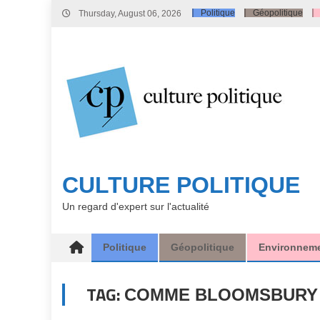
Skip
Politique
Géopolitique
Thursday, August 06, 2026
to
content
CULTURE POLITIQUE
Un regard d'expert sur l'actualité
Politique
Géopolitique
Environnem
TAG:
COMME BLOOMSBURY 