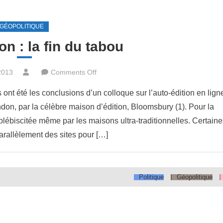
GÉOPOLITIQUE
on : la fin du tabou
on
2013
Comments Off
L’auto
s ont été les conclusions d’un colloque sur l’auto-édition en lign
édition
don, par la célèbre maison d’édition, Bloomsbury (1). Pour la
:
 plébiscitée même par les maisons ultra-traditionnelles. Certain
la
fin
rallèlement des sites pour […]
du
tabou
Politique
Géopolitique