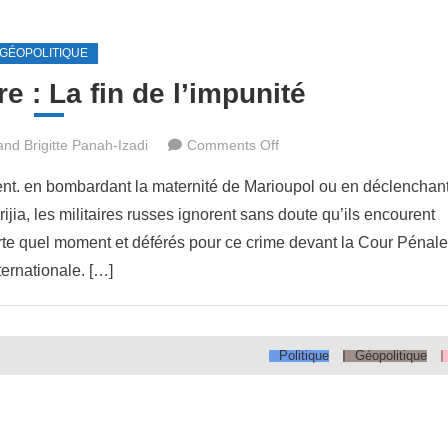
GÉOPOLITIQUE
e : La fin de l’impunité
on
nd Brigitte Panah-Izadi
Comments Off
Crimes
ient. en bombardant la maternité de Marioupol ou en déclenchan
de
ijia, les militaires russes ignorent sans doute qu’ils encourent
guerre
porte quel moment et déférés pour ce crime devant la Cour Pénale
:
La
ternationale. […]
fin
de
l’impunité
Politique
Géopolitique