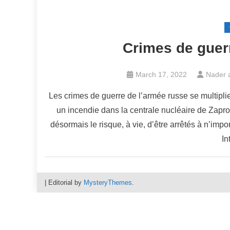
Crimes de guerr
March 17, 2022
Nader a
Les crimes de guerre de l’armée russe se multipl
un incendie dans la centrale nucléaire de Zapror
désormais le risque, à vie, d’être arrêtés à n’im
In
|
Editorial by
MysteryThemes
.