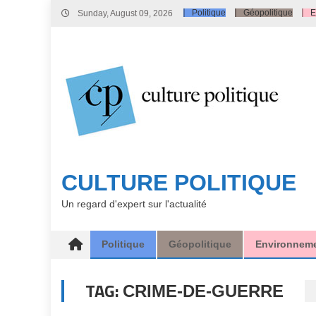
Skip
Politique
Géopolitique
E
Sunday, August 09, 2026
to
content
CULTURE POLITIQUE
Un regard d'expert sur l'actualité
Politique
Géopolitique
Environnem
TAG:
CRIME-DE-GUERRE