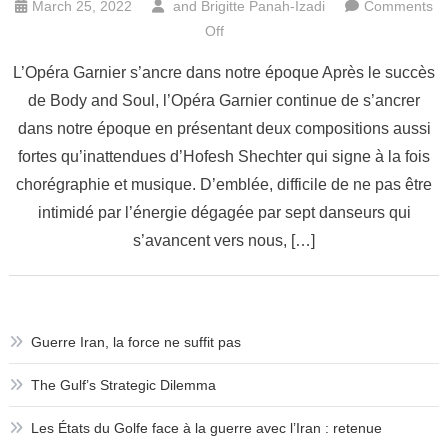
March 25, 2022
and
Brigitte Panah-Izadi
Comments
on
Off
L’Opéra
L’Opéra Garnier s’ancre dans notre époque Après le succès
Garnier
de Body and Soul, l’Opéra Garnier continue de s’ancrer
s’ancre
dans notre époque en présentant deux compositions aussi
dans
notre
fortes qu’inattendues d’Hofesh Shechter qui signe à la fois
époque
chorégraphie et musique. D’emblée, difficile de ne pas être
intimidé par l’énergie dégagée par sept danseurs qui
s’avancent vers nous, […]
Guerre Iran, la force ne suffit pas
The Gulf’s Strategic Dilemma
Les États du Golfe face à la guerre avec l’Iran : retenue