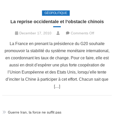
GÉOPOLITIQUE
La reprise occidentale et l’obstacle chinois
on
December 17, 2010
Comments Off
La
La France en prenant la présidence du G20 souhaite
reprise
promouvoir la stabilité du système monétaire international,
occidentale
en coordonnant les taux de change. Pour ce faire, elle est
et
l’obstacle
aussi en droit d’espérer une plus forte coopération de
chinois
l’Union Européenne et des Etats Unis, lorsqu’elle tente
d’inciter la Chine à participer à cet effort. Chacun sait que
[…]
Guerre Iran, la force ne suffit pas