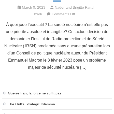
March 9, 2023
Nader and Brigitte Panah-
on
Izadi
Comments Off
Le
À quoi joue l’exécutif ? La sureté nucléaire n’est-elle pas
démantèlement
une priorité absolue et intangible? Or l’actuel décision de
de
démanteler l’Institut de Radio-protection et de Sûreté
l’Institut
de
Nucléaire ( IRSN) proclamée sans aucune préparation lors
Sûreté
d’un Conseil de politique nucléaire autour du Président
Nucléaire
Emmanuel Macron le 3 février 2023 pose un problème
serait
majeur de sécurité nucléaire […]
une
erreur
inexcusable
Guerre Iran, la force ne suffit pas
The Gulf’s Strategic Dilemma