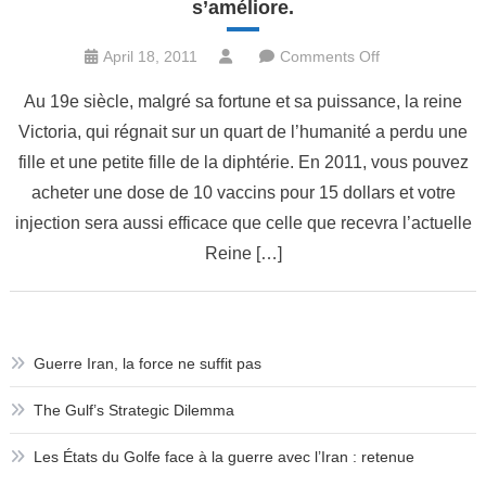
s’améliore.
on
April 18, 2011
Comments Off
Enfin
Au 19e siècle, malgré sa fortune et sa puissance, la reine
un
Victoria, qui régnait sur un quart de l’humanité a perdu une
peu
fille et une petite fille de la diphtérie. En 2011, vous pouvez
d’optimisme
:
acheter une dose de 10 vaccins pour 15 dollars et votre
contrairement
injection sera aussi efficace que celle que recevra l’actuelle
aux
Reine […]
idées
reçues,
la
qualité
Guerre Iran, la force ne suffit pas
de
la
The Gulf’s Strategic Dilemma
vie,
Les États du Golfe face à la guerre avec l’Iran : retenue
dans