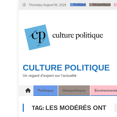
Skip
Politique
Géopolitique
Thursday, August 06, 2026
to
content
CULTURE POLITIQUE
Un regard d'expert sur l'actualité
Politique
Géopolitique
Environnem
TAG:
LES MODÉRÉS ONT