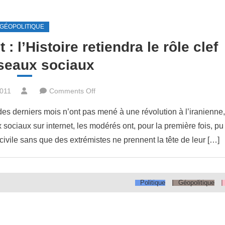
GÉOPOLITIQUE
 l’Histoire retiendra le rôle clef
seaux sociaux
on
2011
Comments Off
Révoltes
es derniers mois n’ont pas mené à une révolution à l’iranienne,
au
ociaux sur internet, les modérés ont, pour la première fois, pu
Moyen
civile sans que des extrémistes ne prennent la tête de leur […]
Orient
:
l’Histoire
retiendra
Politique
Géopolitique
le
rôle
clef