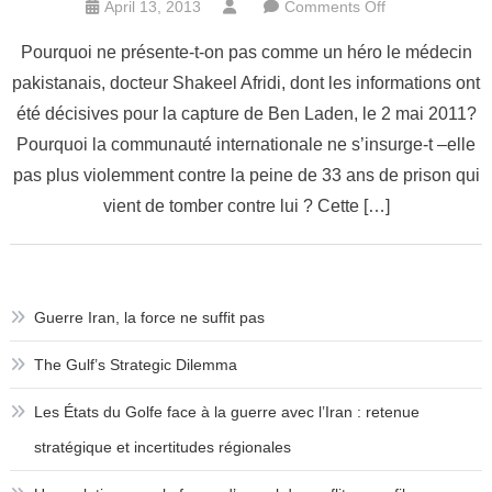
on
April 13, 2013
Comments Off
Mort
Pourquoi ne présente-t-on pas comme un héro le médecin
de
pakistanais, docteur Shakeel Afridi, dont les informations ont
Ben
été décisives pour la capture de Ben Laden, le 2 mai 2011?
Laden,
le
Pourquoi la communauté internationale ne s’insurge-t –elle
double
pas plus violemment contre la peine de 33 ans de prison qui
jeu
vient de tomber contre lui ? Cette […]
du
Pakistan
Guerre Iran, la force ne suffit pas
The Gulf’s Strategic Dilemma
Les États du Golfe face à la guerre avec l’Iran : retenue
stratégique et incertitudes régionales