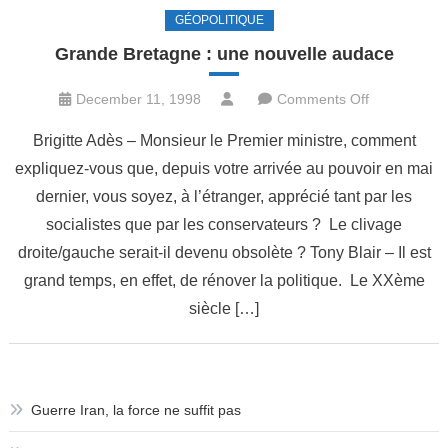
GÉOPOLITIQUE
Grande Bretagne : une nouvelle audace
on
December 11, 1998
Comments Off
Grande
Brigitte Adès – Monsieur le Premier ministre, comment
Bretagne
expliquez-vous que, depuis votre arrivée au pouvoir en mai
:
dernier, vous soyez, à l’étranger, apprécié tant par les
une
nouvelle
socialistes que par les conservateurs ? Le clivage
audace
droite/gauche serait-il devenu obsolète ? Tony Blair – Il est
grand temps, en effet, de rénover la politique. Le XXème
siècle […]
Guerre Iran, la force ne suffit pas