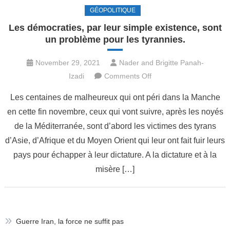
GÉOPOLITIQUE
Les démocraties, par leur simple existence, sont
un problème pour les tyrannies.
November 29, 2021
Nader and Brigitte Panah-
on
Izadi
Comments Off
Les
Les centaines de malheureux qui ont péri dans la Manche
démocraties,
en cette fin novembre, ceux qui vont suivre, après les noyés
par
de la Méditerranée, sont d’abord les victimes des tyrans
leur
simple
d’Asie, d’Afrique et du Moyen Orient qui leur ont fait fuir leurs
existence,
pays pour échapper à leur dictature. A la dictature et à la
sont
misère […]
un
problème
pour
les
Guerre Iran, la force ne suffit pas
tyrannies.