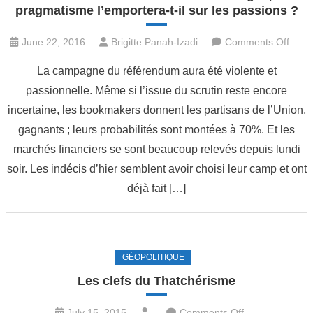
pragmatisme l’emportera-t-il sur les passions ?
on
June 22, 2016
Brigitte Panah-Izadi
Comments Off
Lors
La campagne du référendum aura été violente et
du
passionnelle. Même si l’issue du scrutin reste encore
réfé
incertaine, les bookmakers donnent les partisans de l’Union,
en
Gran
gagnants ; leurs probabilités sont montées à 70%. Et les
Breta
marchés financiers se sont beaucoup relevés depuis lundi
le
soir. Les indécis d’hier semblent avoir choisi leur camp et ont
prag
déjà fait […]
l’emp
t-
il
sur
GÉOPOLITIQUE
les
Les clefs du Thatchérisme
passi
?
on
July 15, 2015
Comments Off