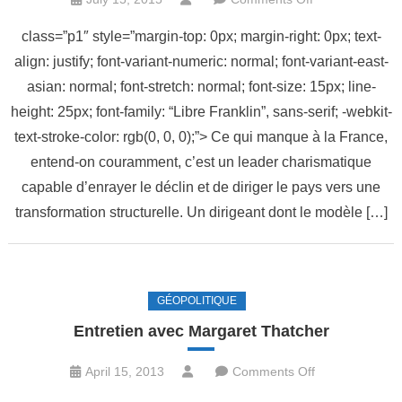
Les
class=”p1″ style=”margin-top: 0px; margin-right: 0px; text-
clefs
align: justify; font-variant-numeric: normal; font-variant-east-
du
asian: normal; font-stretch: normal; font-size: 15px; line-
Thatchérisme
height: 25px; font-family: “Libre Franklin”, sans-serif; -webkit-
text-stroke-color: rgb(0, 0, 0);”> Ce qui manque à la France,
entend-on couramment, c’est un leader charismatique
capable d’enrayer le déclin et de diriger le pays vers une
transformation structurelle. Un dirigeant dont le modèle […]
GÉOPOLITIQUE
Entretien avec Margaret Thatcher
on
April 15, 2013
Comments Off
Entretien