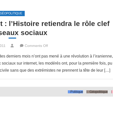
GÉOPOLITIQUE
 l’Histoire retiendra le rôle clef
seaux sociaux
on
2011
Comments Off
Révoltes
es derniers mois n’ont pas mené à une révolution à l’iranienne,
au
ociaux sur internet, les modérés ont, pour la première fois, pu
Moyen
civile sans que des extrémistes ne prennent la tête de leur […]
Orient
:
l’Histoire
retiendra
Politique
Géopolitique
le
rôle
clef