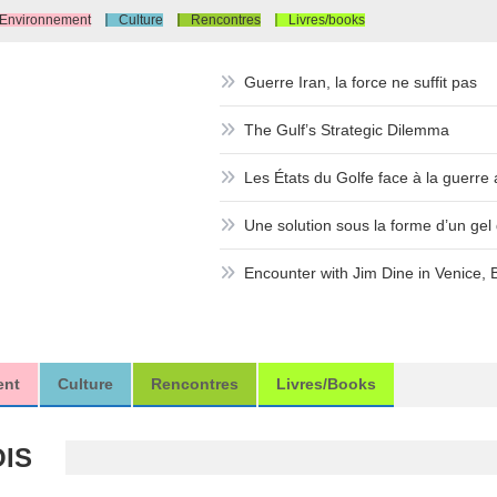
Environnement
Culture
Rencontres
Livres/books
Guerre Iran, la force ne suffit pas
The Gulf’s Strategic Dilemma
Les États du Golfe face à la guerre a
Une solution sous la forme d’un gel d
Encounter with Jim Dine in Venice, 
ent
Culture
Rencontres
Livres/books
OIS