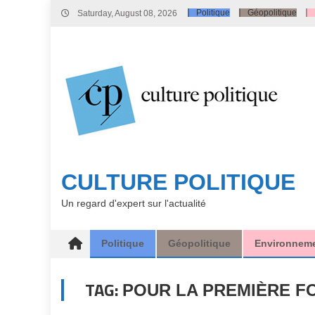
Skip
Politique
Géopolitique
Saturday, August 08, 2026
to
content
CULTURE POLITIQUE
Un regard d'expert sur l'actualité
Politique
Géopolitique
Environnem
TAG:
POUR LA PREMIÈRE F