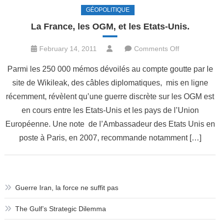
GÉOPOLITIQUE
La France, les OGM, et les Etats-Unis.
on
February 14, 2011
Comments Off
La
Parmi les 250 000 mémos dévoilés au compte goutte par le
France,
site de Wikileak, des câbles diplomatiques, mis en ligne
les
récemment, révèlent qu’une guerre discrète sur les OGM est
OGM,
et
en cours entre les Etats-Unis et les pays de l’Union
les
Européenne. Une note de l’Ambassadeur des Etats Unis en
Etats-
poste à Paris, en 2007, recommande notamment […]
Unis.
Guerre Iran, la force ne suffit pas
The Gulf’s Strategic Dilemma