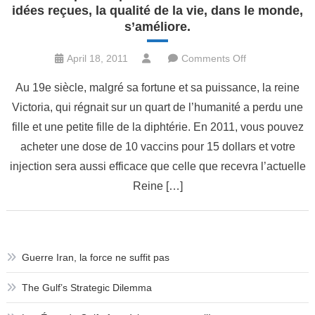
idées reçues, la qualité de la vie, dans le monde,
s’améliore.
on
April 18, 2011
Comments Off
Enfin
Au 19e siècle, malgré sa fortune et sa puissance, la reine
un
Victoria, qui régnait sur un quart de l’humanité a perdu une
peu
fille et une petite fille de la diphtérie. En 2011, vous pouvez
d’optimisme
:
acheter une dose de 10 vaccins pour 15 dollars et votre
contrairement
injection sera aussi efficace que celle que recevra l’actuelle
aux
Reine […]
idées
reçues,
la
qualité
Guerre Iran, la force ne suffit pas
de
la
The Gulf’s Strategic Dilemma
vie,