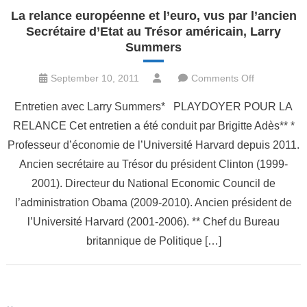
La relance européenne et l’euro, vus par l’ancien
Secrétaire d’Etat au Trésor américain, Larry
Summers
on
September 10, 2011
Comments Off
La
Entretien avec Larry Summers* PLAYDOYER POUR LA
relance
RELANCE Cet entretien a été conduit par Brigitte Adès** *
européenne
Professeur d’économie de l’Université Harvard depuis 2011.
et
l’euro,
Ancien secrétaire au Trésor du président Clinton (1999-
vus
2001). Directeur du National Economic Council de
par
l’administration Obama (2009-2010). Ancien président de
l’ancien
l’Université Harvard (2001-2006). ** Chef du Bureau
Secrétaire
britannique de Politique […]
d’Etat
au
Trésor
américain,