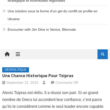
stratégique et incertitudes régionales
Une solution sous la forme d’un gel du conflit se profile en
Ukraine
Encounter with Jim Dine in Venice, BIennale
GÉOPOLITIQUE
Une Chance Historique Pour Tsipras
on
September 21, 2015
Comments Off
Une
Alexis Tsipras est réélu. Il a réussi son pari. Si un grand
chance
nombre de Grecs lui accordent leur confiance, c’est parce
historique
qu’ils le considèrent comme le seul leader encore capable
pour