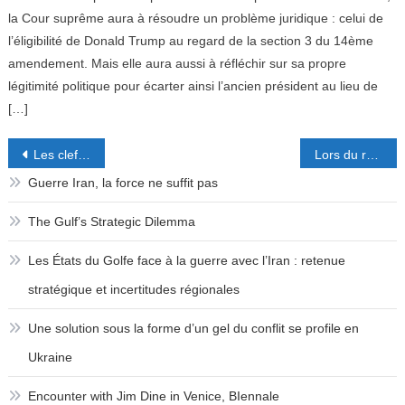
la Cour suprême aura à résoudre un problème juridique : celui de
l’éligibilité de Donald Trump au regard de la section 3 du 14ème
amendement. Mais elle aura aussi à réfléchir sur sa propre
légitimité politique pour écarter ainsi l’ancien président au lieu de
[…]
Post
Les clefs du Thatchérisme
Lors du référendum en Grande Bretagne, le pragmatisme l’emportera-t-il sur les passions ?
navigation
Guerre Iran, la force ne suffit pas
The Gulf’s Strategic Dilemma
Les États du Golfe face à la guerre avec l’Iran : retenue
stratégique et incertitudes régionales
Une solution sous la forme d’un gel du conflit se profile en
Ukraine
Encounter with Jim Dine in Venice, BIennale