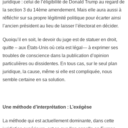
juridique : celui de l’éligibilité de Donald Trump au regard de
la
cour
la section 3 du 14ème amendement. Mais elle aura aussi à
suprême
réfléchir sur sa propre légitimité politique pour écarter ainsi
sur
l’ancien président au lieu de laisser l’électorat en décider.
l’inégilibilité
de
Quoiqu’il en soit, le devoir du juge est de statuer en droit,
Trump:
quitte – aux États-Unis où cela est légal— à exprimer ses
une
troubles de conscience dans la publication d’opinion
vision
particulières ou dissidentes. En tous cas, sur le seul plan
européenn
juridique, la cause, même si elle est compliquée, nous
semble certaine en sa solution.
Une méthode d’interprétation : L’exégèse
La méthode qui est actuellement dominante, dans cette