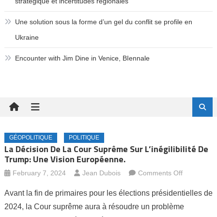
stratégique et incertitudes régionales
Une solution sous la forme d’un gel du conflit se profile en
Ukraine
Encounter with Jim Dine in Venice, BIennale
GÉOPOLITIQUE
POLITIQUE
La Décision De La Cour Suprême Sur L’inégilibilité De
Trump: Une Vision Européenne.
on
February 7, 2024
Jean Dubois
Comments Off
La
Avant la fin de primaires pour les élections présidentielles de
décision
2024, la Cour suprême aura à résoudre un problème
de