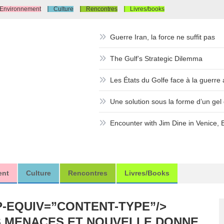
Environnement
Culture
Rencontres
Livres/books
Guerre Iran, la force ne suffit pas
The Gulf’s Strategic Dilemma
Les États du Golfe face à la guerre a
Une solution sous la forme d’un gel d
Encounter with Jim Dine in Venice, 
ent
Culture
Rencontres
Livres/books
P-EQUIV=”CONTENT-TYPE”/>
S MENACES ET NOUVELLE DONNE