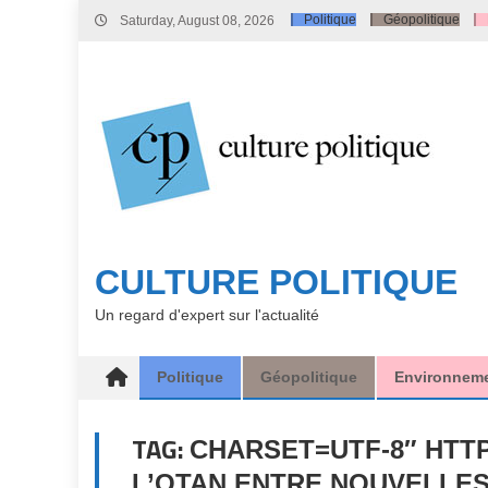
Skip
Politique
Géopolitique
Saturday, August 08, 2026
to
content
CULTURE POLITIQUE
Un regard d'expert sur l'actualité
Politique
Géopolitique
Environnem
TAG:
CHARSET=UTF-8″ HTT
L’OTAN ENTRE NOUVELLE