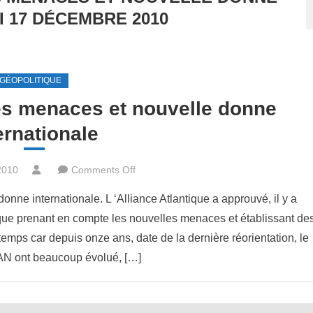
 17 DÉCEMBRE 2010
GÉOPOLITIQUE
es menaces et nouvelle donne
ernationale
on
2010
Comments Off
L’OTAN
ne internationale. L ‘Alliance Atlantique a approuvé, il y a
entre
ue prenant en compte les nouvelles menaces et établissant de
nouvelles
emps car depuis onze ans, date de la dernière réorientation, le
menaces
et
AN ont beaucoup évolué, […]
nouvelle
donne
internationale