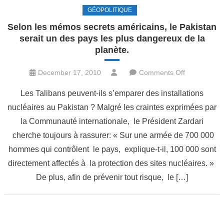
GÉOPOLITIQUE
Selon les mémos secrets américains, le Pakistan
serait un des pays les plus dangereux de la
planète.
on
December 17, 2010
Comments Off
Selon
Les Talibans peuvent-ils s’emparer des installations
les
nucléaires au Pakistan ? Malgré les craintes exprimées par
mémos
la Communauté internationale, le Président Zardari
secrets
américains,
cherche toujours à rassurer: « Sur une armée de 700 000
le
hommes qui contrôlent le pays, explique-t-il, 100 000 sont
Pakistan
directement affectés à la protection des sites nucléaires. »
serait
De plus, afin de prévenir tout risque, le […]
un
des
pays
les