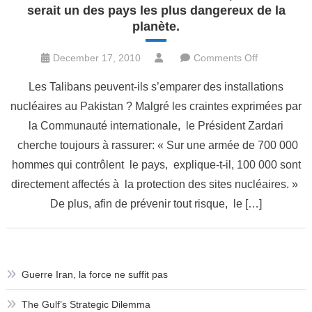
serait un des pays les plus dangereux de la
planète.
on
December 17, 2010
Comments Off
Selon
Les Talibans peuvent-ils s’emparer des installations
les
nucléaires au Pakistan ? Malgré les craintes exprimées par
mémos
la Communauté internationale, le Président Zardari
secrets
américains,
cherche toujours à rassurer: « Sur une armée de 700 000
le
hommes qui contrôlent le pays, explique-t-il, 100 000 sont
Pakistan
directement affectés à la protection des sites nucléaires. »
serait
De plus, afin de prévenir tout risque, le […]
un
des
pays
les
Guerre Iran, la force ne suffit pas
plus
dangereux
The Gulf’s Strategic Dilemma