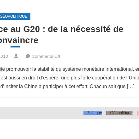
GÉOPOLITIQUE
ce au G20 : de la nécessité de
onvaincre
on
2010
Comments Off
Présidence
e promouvoir la stabilité du système monétaire international, e
de
est aussi en droit d’espérer une plus forte coopération de l’Uni
la
’inciter la Chine à participer à cet effort. Chacun sait que […]
France
au
G20
:
Politique
Géopolitique
de
la
nécessité