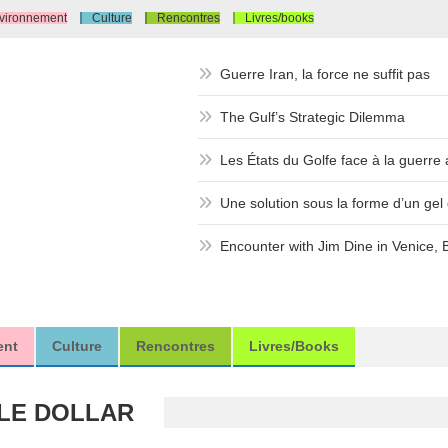
vironnement
Culture
Rencontres
Livres/books
Guerre Iran, la force ne suffit pas
The Gulf’s Strategic Dilemma
Les États du Golfe face à la guerre a
Une solution sous la forme d’un gel d
Encounter with Jim Dine in Venice, 
ent
Culture
Rencontres
Livres/books
LE DOLLAR