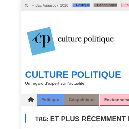
Skip
Politique
Géopolitique
En
Friday, August 07, 2026
to
content
CULTURE POLITIQUE
Un regard d'expert sur l'actualité
Politique
Géopolitique
Environnem
TAG:
ET PLUS RÉCEMMENT 