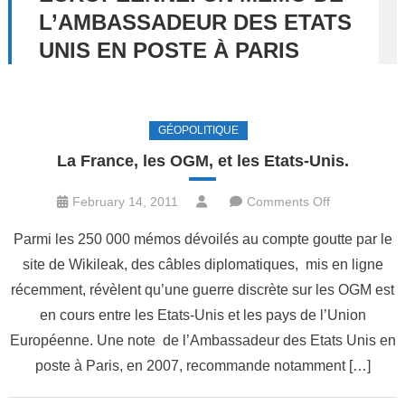
L’AMBASSADEUR DES ETATS
UNIS EN POSTE À PARIS
GÉOPOLITIQUE
La France, les OGM, et les Etats-Unis.
on
February 14, 2011
Comments Off
La
Parmi les 250 000 mémos dévoilés au compte goutte par le
France,
site de Wikileak, des câbles diplomatiques, mis en ligne
les
récemment, révèlent qu’une guerre discrète sur les OGM est
OGM,
et
en cours entre les Etats-Unis et les pays de l’Union
les
Européenne. Une note de l’Ambassadeur des Etats Unis en
Etats-
poste à Paris, en 2007, recommande notamment […]
Unis.