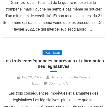
Sun Tzu, que :’’Tout l’art de la guerre repose sur la
Comment
tromperie’’mais Poutine ne semble pas même se soucier
finir
une
d’un minimum de crédibilité. Et son recent discours du 21
guerre
Septembre est dans la même veine que les précédents. Dès
sans
février 2022, ce qui interpelle, c’est d’abord […]
fin
?
POLITIQUE
Les trois conséquences imprévues et alarmantes
des législatives
July 29, 2022
Nader and Brigitte Panah-
on
Izadi
Comments Off
Les
Les trois conséquences imprévues et alarmantes des
trois
législatives Les législatives, plus encore que les
conséquences
présidentielles, se sont jouées sur le terrain économique et
imprévues