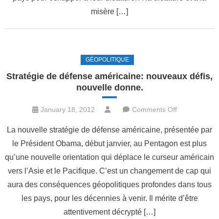
sont
misère […]
un
problème
pour
les
GÉOPOLITIQUE
tyrannies.
Stratégie de défense américaine: nouveaux défis,
nouvelle donne.
on
January 18, 2012
Comments Off
Stratégie
La nouvelle stratégie de défense américaine, présentée par
de
le Président Obama, début janvier, au Pentagon est plus
défense
qu’une nouvelle orientation qui déplace le curseur américain
américaine:
nouveaux
vers l’Asie et le Pacifique. C’est un changement de cap qui
défis,
aura des conséquences géopolitiques profondes dans tous
nouvelle
les pays, pour les décennies à venir. Il mérite d’être
donne.
attentivement décrypté […]