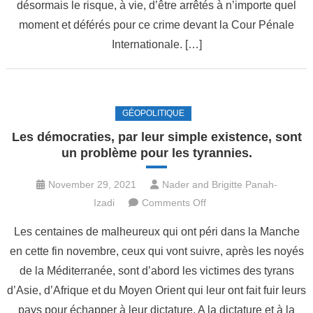
fin
désormais le risque, à vie, d’être arrêtés à n’importe quel
de
moment et déférés pour ce crime devant la Cour Pénale
l’impunité
Internationale. […]
GÉOPOLITIQUE
Les démocraties, par leur simple existence, sont
un problème pour les tyrannies.
November 29, 2021
Nader and Brigitte Panah-
on
Izadi
Comments Off
Les
Les centaines de malheureux qui ont péri dans la Manche
démocraties,
en cette fin novembre, ceux qui vont suivre, après les noyés
par
de la Méditerranée, sont d’abord les victimes des tyrans
leur
simple
d’Asie, d’Afrique et du Moyen Orient qui leur ont fait fuir leurs
existence,
pays pour échapper à leur dictature. A la dictature et à la