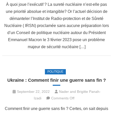
À quoi joue l’exécutif ? La sureté nucléaire n’est-elle pas
démantèlement
une priorité absolue et intangible? Or l’actuel décision de
de
démanteler l’Institut de Radio-protection et de Sûreté
l’Institut
de
Nucléaire ( IRSN) proclamée sans aucune préparation lors
Sûreté
d’un Conseil de politique nucléaire autour du Président
Nucléaire
Emmanuel Macron le 3 février 2023 pose un problème
serait
majeur de sécurité nucléaire […]
une
erreur
inexcusable
POLITIQUE
Ukraine : Comment finir une guerre sans fin ?
September 22, 2022
Nader and Brigitte Panah-
on
Izadi
Comments Off
Ukraine
Comment finir une guerre sans fin ? Certes, on sait depuis
: