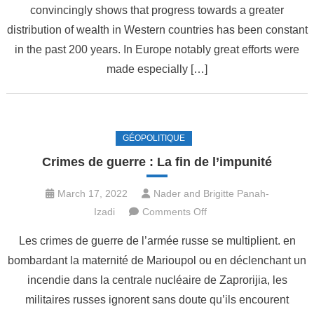
History
convincingly shows that progress towards a greater
of
distribution of wealth in Western countries has been constant
Equality
in the past 200 years. In Europe notably great efforts were
by
made especially […]
Thomas
Piketty
GÉOPOLITIQUE
Crimes de guerre : La fin de l’impunité
March 17, 2022
Nader and Brigitte Panah-
on
Izadi
Comments Off
Crimes
Les crimes de guerre de l’armée russe se multiplient. en
de
bombardant la maternité de Marioupol ou en déclenchant un
guerre
incendie dans la centrale nucléaire de Zaprorijia, les
:
La
militaires russes ignorent sans doute qu’ils encourent