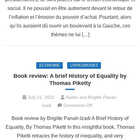
et
social. Il ne pouvait en être autrement devant le retour de
alarmantes
l’inflation et l’érosion du pouvoir d’achat. Pourtant, alors
des
qu’ils auraient dû ouvrir un boulevard à la Gauche, ces
législatives
thèmes ne lui […]
ECONOMIE
LIVRES/BOOKS
Book review: A brief History of Equality by
Thomas Piketty
July 21, 2022
Nader and Brigitte Panah-
on
Izadi
Comments Off
Book
Book review by Brigitte Panah-Izadi A Brief History of
review:
Equality, By Thomas Piketti In this insightful book, Thomas
A
Piketti retraces the history of inequality, and very
brief