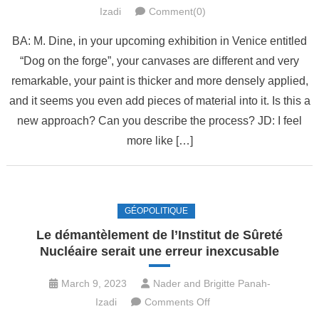
Izadi
Comment(0)
BA: M. Dine, in your upcoming exhibition in Venice entitled
“Dog on the forge”, your canvases are different and very
remarkable, your paint is thicker and more densely applied,
and it seems you even add pieces of material into it. Is this a
new approach? Can you describe the process? JD: I feel
more like […]
GÉOPOLITIQUE
Le démantèlement de l’Institut de Sûreté
Nucléaire serait une erreur inexcusable
March 9, 2023
Nader and Brigitte Panah-
on
Izadi
Comments Off
Le