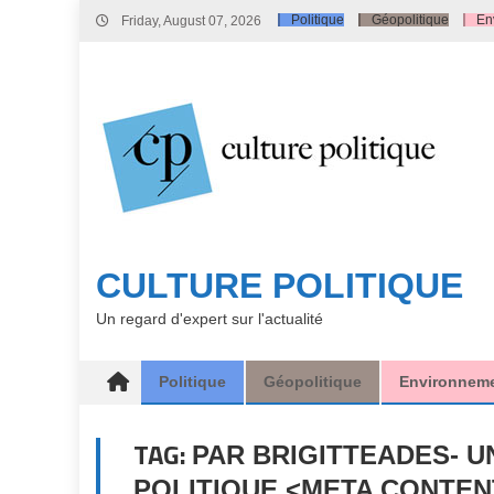
Skip
Politique
Géopolitique
En
Friday, August 07, 2026
to
content
CULTURE POLITIQUE
Un regard d'expert sur l'actualité
Politique
Géopolitique
Environnem
TAG:
PAR BRIGITTEADES- U
POLITIQUE <META CONTEN