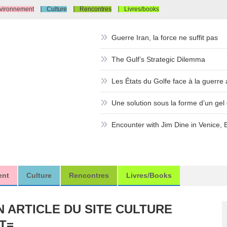
vironnement
Culture
Rencontres
Livres/books
Guerre Iran, la force ne suffit pas
The Gulf’s Strategic Dilemma
Les États du Golfe face à la guerre a
Une solution sous la forme d’un gel d
Encounter with Jim Dine in Venice, 
ent
Culture
Rencontres
Livres/books
N ARTICLE DU SITE CULTURE
T=