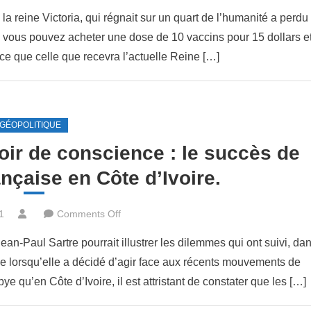
Enfin
la reine Victoria, qui régnait sur un quart de l’humanité a perdu
un
011, vous pouvez acheter une dose de 10 vaccins pour 15 dollars e
peu
cace que celle que recevra l’actuelle Reine […]
d’optimisme
:
contrairement
aux
GÉOPOLITIQUE
idées
reçues,
oir de conscience : le succès de
la
ançaise en Côte d’Ivoire.
qualité
de
on
la
1
Comments Off
Droit
vie,
ean-Paul Sartre pourrait illustrer les dilemmes qui ont suivi, da
d’ingérence
dans
nce lorsqu’elle a décidé d’agir face aux récents mouvements de
ou
le
ye qu’en Côte d’Ivoire, il est attristant de constater que les […]
devoir
monde,
de
s’améliore.