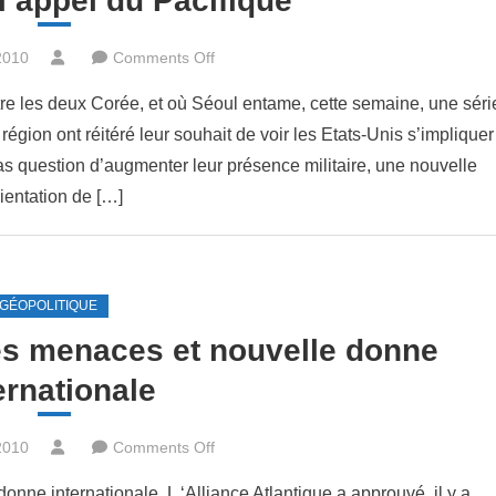
 l’appel du Pacifique
seront-
ils
on
2010
Comments Off
suffisants
Etats-
?
tre les deux Corée, et où Séoul entame, cette semaine, une séri
Unis
 région ont réitéré leur souhait de voir les Etats-Unis s’impliquer
:
as question d’augmenter leur présence militaire, une nouvelle
l’appel
du
ientation de […]
Pacifique
GÉOPOLITIQUE
es menaces et nouvelle donne
ernationale
on
2010
Comments Off
L’OTAN
ne internationale. L ‘Alliance Atlantique a approuvé, il y a