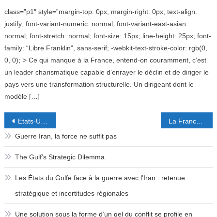
class=”p1″ style=”margin-top: 0px; margin-right: 0px; text-align:
justify; font-variant-numeric: normal; font-variant-east-asian:
normal; font-stretch: normal; font-size: 15px; line-height: 25px; font-
family: “Libre Franklin”, sans-serif; -webkit-text-stroke-color: rgb(0,
0, 0);”> Ce qui manque à la France, entend-on couramment, c’est
un leader charismatique capable d’enrayer le déclin et de diriger le
pays vers une transformation structurelle. Un dirigeant dont le
modèle […]
Post
Etats-Unis : l’appel du Pacifique
La France, les OGM, et les Etats-Unis.
navigation
Guerre Iran, la force ne suffit pas
The Gulf’s Strategic Dilemma
Les États du Golfe face à la guerre avec l’Iran : retenue
stratégique et incertitudes régionales
Une solution sous la forme d’un gel du conflit se profile en