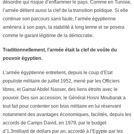
désordre qui risque d’enflammer le pays. Comme en Tunisie,
de
l’armée
l’armée détient aussi la clef de la transition politique. Si elle
égyptienne
continue son parcours sans faute, l’armée égyptienne
dans
amènera à son pays, la stabilité à long terme et se posera
l’issue
comme le garant légitime de la démocratie.
de
la
Traditionnellement, l’armée était la clef de voûte du
crise
pouvoir égyptien.
actuelle.
L’armée égyptienne entretient, depuis le coup d’Etat
populiste militaire de juillet 1952, mené par les Officiers
libres, et Gamal Abdel Nasser, des liens étroits avec le
pouvoir. Des son accession, le Général Hosni Moubarak a
tout fait pour contenter son bras militaire en lui réservant
notamment des avantages économiques, facilités, depuis les
accords de Camps David, en 1979, par le budget
d’1,3milliard de dollars par an, accordé à l’Egypte par les