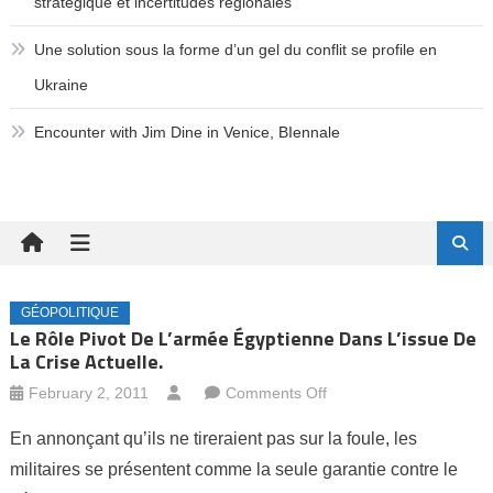
stratégique et incertitudes régionales
Une solution sous la forme d’un gel du conflit se profile en
Ukraine
Encounter with Jim Dine in Venice, BIennale
GÉOPOLITIQUE
Le Rôle Pivot De L’armée Égyptienne Dans L’issue De
La Crise Actuelle.
on
February 2, 2011
Comments Off
Le
En annonçant qu’ils ne tireraient pas sur la foule, les
rôle
militaires se présentent comme la seule garantie contre le
pivot